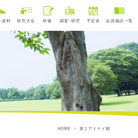
･資料
研究大会
研修
調査･研究
予定表
会員施設一覧
HOME
第２アドナイ館