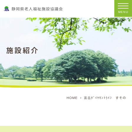
MENU
HOME
富岳ﾀﾞｲﾔﾓﾝﾄﾗｲﾌ すその