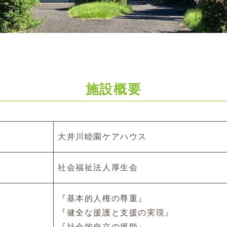
施設概要
大井川睦園ケアハウス
社会福祉法人厚生会
『基本的人権の尊重』
『健全な援護と支援の実現』
『社会的自立の援助』