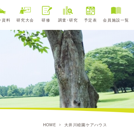
･資料
研究大会
研修
調査･研究
予定表
会員施設一覧
HOME
大井川睦園ケアハウス