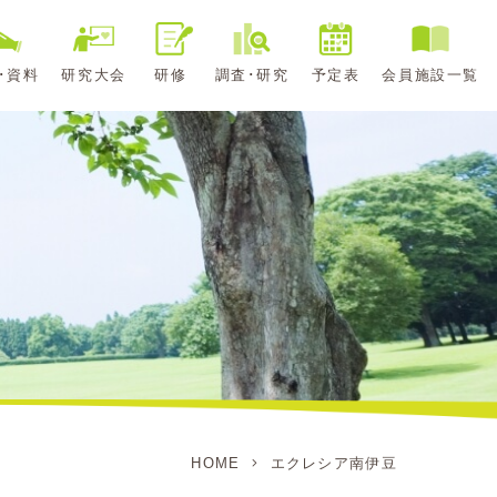
･資料
研究大会
研修
調査･研究
予定表
会員施設一覧
HOME
エクレシア南伊豆