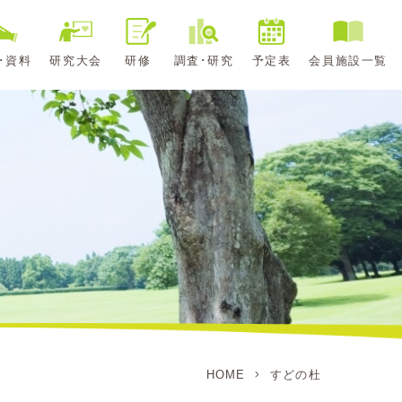
･資料
研究大会
研修
調査･研究
予定表
会員施設一覧
HOME
すどの杜