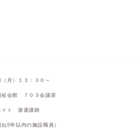
日（月）１３：３０～
福祉会館 ７０３会議室
エイト 派遣講師
概ね5年以内の施設職員）