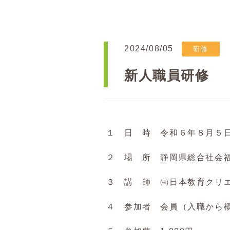
2024/08/05
研修
新人職員研修
１ 日 時 令和６年８月５
２ 場 所 静岡県総合社会
３ 講 師 ㈱日本教育クリ
４ 参加者 会員（入職から