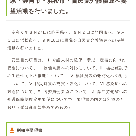
県・静岡市・浜松市・自民党介護議連へ要
望活動を行いました。
令和６年８月27日に静岡県へ、９月２日に静岡市へ、９月
３日に浜松市へ、９月10日に県議会自民党介護議連への要望
活動を行いました。
要望書の項目は、Ⅰ 介護人材の確保・養成・定着に向けた
取組について、Ⅱ 物価高騰への対応について、Ⅲ 福祉施設で
の生産性向上の推進について 、Ⅳ 福祉施設の老朽化への対応
について、Ⅴ 防災対策の充実・強化について、Ⅵ 感染症への
対応について、Ⅶ 各委員会要望について、Ⅷ 厚生労働省への
介護保険制度変更要望についてで、要望書の内容は別添のと
おり（鑑は森副知事あてのもの）
副知事要望書