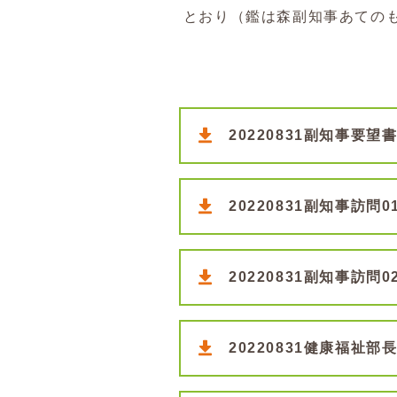
とおり（鑑は森副知事あての
20220831副知事要望
20220831副知事訪問0
20220831副知事訪問0
20220831健康福祉部